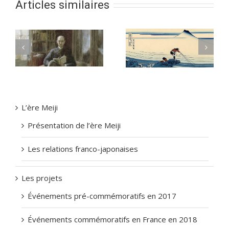
Articles similaires
Le Japonisme –
Le Japonisme –
Prosper-Alphonse
Estampes et
N
ISAAC
japonisme chez
Claude MONET
L’ère Meiji
Présentation de l’ère Meiji
Les relations franco-japonaises
Les projets
Événements pré-commémoratifs en 2017
Événements commémoratifs en France en 2018