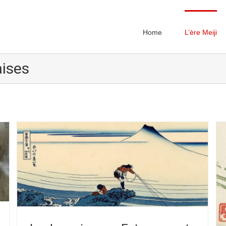
Home
L’ère Meiji
aises
e
Le Japonisme – Prosper-Alphonse ISAAC
Relations franco-japonaises