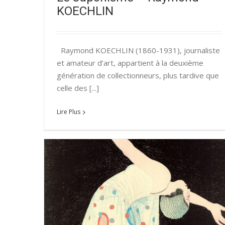
KOECHLIN
Raymond KOECHLIN (1860-1931), journaliste
et amateur d’art, appartient à la deuxième
génération de collectionneurs, plus tardive que
celle des [...]
Lire Plus
estampes
n 2018
Le Japonisme – HAYASHI Tadamasa
Relations franco-japonaises