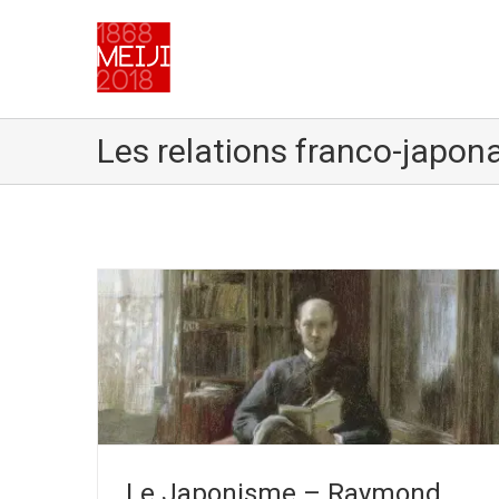
Les relations franco-japon
Le Japonisme – Estampes et japonisme chez Claud
IN
MONET
Relations franco-japonaises
Le Japonisme – Raymond