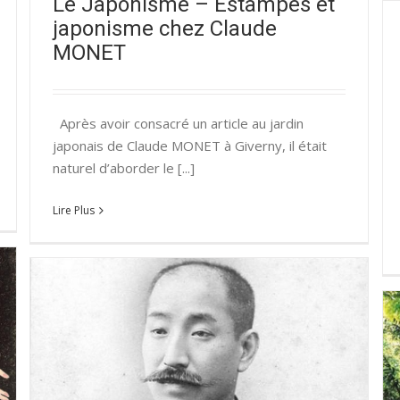
Le Japonisme – Estampes et
japonisme chez Claude
MONET
Après avoir consacré un article au jardin
japonais de Claude MONET à Giverny, il était
naturel d’aborder le [...]
Lire Plus
Le Japonisme – L’architecture japonaise par J-S.
CLUZEL