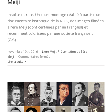
Meiji
Insolite et rare. Un court montage réalisé à partir d'un
documentaire historique de la NHK, des images filmées
à l'ère Meiji (dont certaines par un Français!) et
récemment colorisées par une société française. .
(C.Y.)
novembre 19th, 2016
|
L'ère Meiji
,
Présentation de l'ère
sur
Meiji
|
Commentaires fermés
Vidéo:
Lire la suite
Japanese
smile
–
Tokyo
à
l’ère
Meiji