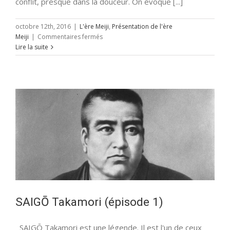
conflit, presque dans la douceur. On évoque [...]
octobre 12th, 2016
|
L'ère Meiji
,
Présentation de l'ère
sur
Meiji
|
Commentaires fermés
L’ère
Lire la suite
Meiji
:
la
genèse
SAIGŌ Takamori (épisode 1)
SAIGŌ Takamori est une légende. Il est l'un de ceux