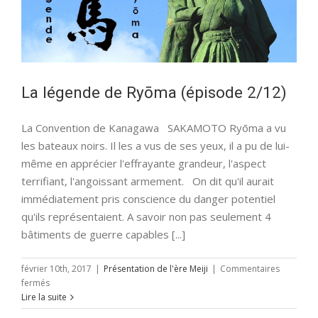
La légende de Ryōma (épisode 2/12)
La Convention de Kanagawa SAKAMOTO Ryōma a vu
les bateaux noirs. Il les a vus de ses yeux, il a pu de lui-
même en apprécier l'effrayante grandeur, l'aspect
terrifiant, l'angoissant armement. On dit qu'il aurait
immédiatement pris conscience du danger potentiel
qu'ils représentaient. A savoir non pas seulement 4
bâtiments de guerre capables [...]
février 10th, 2017
|
Présentation de l'ère Meiji
|
Commentaires
sur
fermés
La
Lire la suite
légende