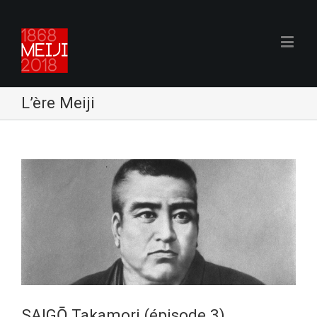
L’ère Meiji
SAIGŌ Takamori (épisode 3)