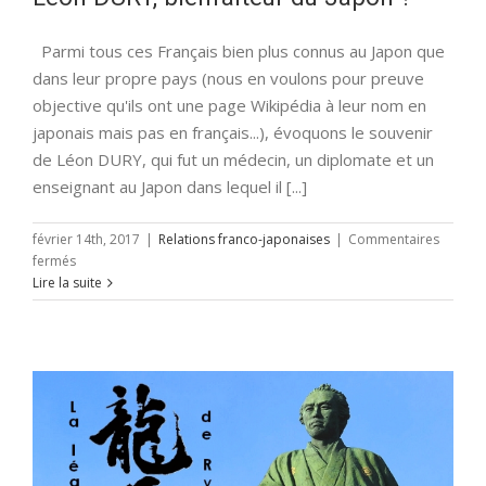
Parmi tous ces Français bien plus connus au Japon que
dans leur propre pays (nous en voulons pour preuve
objective qu'ils ont une page Wikipédia à leur nom en
japonais mais pas en français...), évoquons le souvenir
de Léon DURY, qui fut un médecin, un diplomate et un
enseignant au Japon dans lequel il [...]
février 14th, 2017
|
Relations franco-japonaises
|
Commentaires
sur
fermés
Léon
Lire la suite
DURY,
bienfaiteur
du
Japon
?