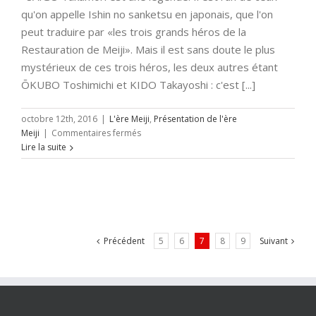
qu'on appelle Ishin no sanketsu en japonais, que l'on
peut traduire par «les trois grands héros de la
Restauration de Meiji». Mais il est sans doute le plus
mystérieux de ces trois héros, les deux autres étant
ŌKUBO Toshimichi et KIDO Takayoshi : c'est [...]
octobre 12th, 2016
|
L'ère Meiji
,
Présentation de l'ère
sur
Meiji
|
Commentaires fermés
SAIGŌ
Lire la suite
Takamori
(épisode
1)
Précédent
5
6
7
8
9
Suivant