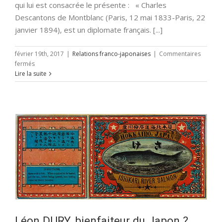
qui lui est consacrée le présente : « Charles
Descantons de Montblanc (Paris, 12 mai 1833-Paris, 22
janvier 1894), est un diplomate français. [...]
février 19th, 2017
|
Relations franco-japonaises
|
Commentaires
sur
fermés
Charles
Lire la suite
de
MONTBLANC
Léon DURY, bienfaiteur du Japon ?