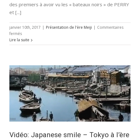
des premiers à avoir vu les « bateaux noirs » de PERRY
et [...]
janvier 10th, 2017
|
Présentation de l'ère Meiji
|
Commentaires
sur
fermés
La
Lire la suite
légende
de
Ryōma
(épisode
1/12)
Vidéo: Japanese smile – Tokyo à l’ère