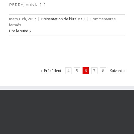
PERRY, puis la [...]
mars 10th, 2017
|
Présentation de l'ère Meiji
|
Commentaires
sur
fermés
La
Lire la suite
légende
de
Ryōma
(épisode
3/12)
Précédent
4
5
6
7
8
Suivant