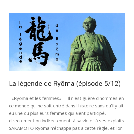
de
Ryōma
(épisode
6/12)
La légende de Ryōma (épisode 5/12)
«Ryōma et les femmes» Il n'est guère d'hommes en
ce monde qui ne soit entré dans l'histoire sans qu'il y ait
eu une ou plusieurs femmes qui aient participé,
directement ou indirectement, à sa vie et à ses exploits.
SAKAMOTO Ryōma n'échappa pas à cette règle, et l'on