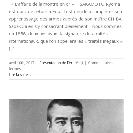
« L'affaire de la montre en or » SAKAMOTO Ryōma
est donc de retour à Edo. Il est décidé à compléter son
apprentissage des armes auprès de son maître CHIBA
Sadakichi en s'y consacrant pleinement. Nous sommes
en 1856, deux ans avant la signature des traités
internationaux, que l'on appellera les « traités inégaux ».
[...]
avril 10th, 2017
|
Présentation de l'ère Meiji
|
Commentaires
sur
fermés
La
Lire la suite
légende
de
Ryōma
(épisode
4/12)