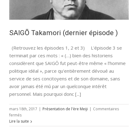
SAIGŌ Takamori (dernier épisode )
(Retrouvez les épisodes 1, 2 et 3) L'épisode 3 se
terminait par ces mots : « (…) bien des historiens
considèrent que SAIGŌ fut peut-être même « l’homme
politique idéal », parce qu’entièrement dévoué au
service de ses concitoyens et de son domaine, sans
avoir jamais été mû par un quelconque intérêt
personnel. Mais pourquoi donc [...]
mars 18th, 2017
|
Présentation de l'ère Meiji
|
Commentaires
sur
fermés
SAIGŌ
Lire la suite
Takamori
(dernier