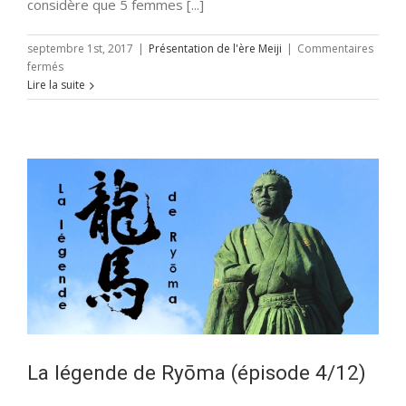
considère que 5 femmes [...]
septembre 1st, 2017
|
Présentation de l'ère Meiji
|
Commentaires
sur
fermés
La
Lire la suite
légende
de
Ryōma
(épisode
5/12)
La légende de Ryōma (épisode 4/12)