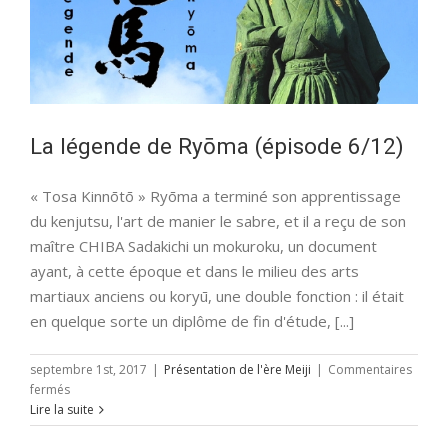
La légende de Ryōma (épisode 6/12)
« Tosa Kinnōtō » Ryōma a terminé son apprentissage
du kenjutsu, l'art de manier le sabre, et il a reçu de son
maître CHIBA Sadakichi un mokuroku, un document
ayant, à cette époque et dans le milieu des arts
martiaux anciens ou koryū, une double fonction : il était
en quelque sorte un diplôme de fin d'étude, [...]
septembre 1st, 2017
|
Présentation de l'ère Meiji
|
Commentaires
sur
fermés
La
Lire la suite
légende