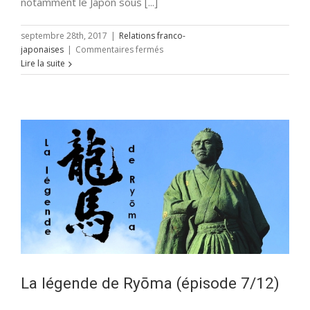
notamment le Japon sous [...]
septembre 28th, 2017
|
Relations franco-
sur
japonaises
|
Commentaires fermés
Un
Lire la suite
Toulousain
au
Japon.
La légende de Ryōma (épisode 7/12)