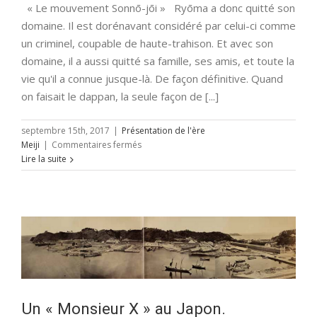
« Le mouvement Sonnō-jōi » Ryōma a donc quitté son
domaine. Il est dorénavant considéré par celui-ci comme
un criminel, coupable de haute-trahison. Et avec son
domaine, il a aussi quitté sa famille, ses amis, et toute la
vie qu'il a connue jusque-là. De façon définitive. Quand
on faisait le dappan, la seule façon de [...]
septembre 15th, 2017
|
Présentation de l'ère
sur
Meiji
|
Commentaires fermés
La
Lire la suite
légende
de
Ryōma
(épisode
7/12)
Un « Monsieur X » au Japon.