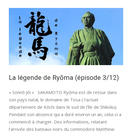
épisode
)
La légende de Ryōma (épisode 3/12)
« Sonnō Jōi » SAKAMOTO Ryōma est de retour dans
son pays natal, le domaine de Tosa ( l'actuel
département de Kōchi dans le sud de l'île de Shikoku).
Pendant son absence qui a duré environ un an, celui-ci a
commencé à changer. Des informations, relatant
l'arrivée des bateaux noirs du commodore Matthew