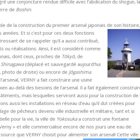
 une conjoncture rendue difficile avec l’abdication du shogun, l
uerre de
Boshin
.
de la construction du premier arsenal japonais de son histoire, 
 années. Et si c’est pour ces deux fonctio
ns
ntéressant de se rappeler qu’il a aussi contribué,
 ou réalisations. Ainsi, il est considéré comme
ponais, dont ceux, proches de
Tōkyō
, de
e
Shinagawa
(déplacé et sauvegardé aujourd’hui
, photo de droite) ou encore de
Jōgashima
.
 l’arsenal, VERNY a fait construire une usine
bien au-delà des besoins de l’arsenal. Il a fait également construir
âtiments, mais lesquelles serviront aussi pour la construction de 
itons aussi les installations en réseau d’eau qu’il dut créées pour
age de pêcheurs devenu ville industrielle et militaire, tant et si
le pour la vie, la ville de
Yokosuka
a construit une fontaine
 Verny » et elle commercialise encore de nos jours une eau de
source que VERNY choisit pour alimenter son arsenal! Cette ville