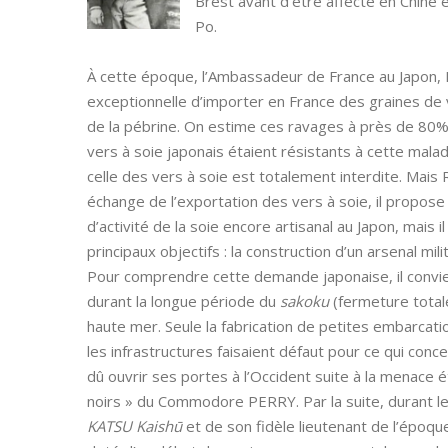
Brest avant d’être affecté en Chine 
Po.
À cette époque, l’Ambassadeur de France au Japon, 
exceptionnelle d’importer en France des graines de ve
de la pébrine. On estime ces ravages à près de 80% 
vers à soie japonais étaient résistants à cette malad
celle des vers à soie est totalement interdite. Ma
échange de l’exportation des vers à soie, il propose 
d’activité de la soie encore artisanal au Japon, mais 
principaux objectifs : la construction d’un arsenal milit
Pour comprendre cette demande japonaise, il convien
durant la longue période du
sakoku
(fermeture totale
haute mer. Seule la fabrication de petites embarcati
les infrastructures faisaient défaut pour ce qui concer
dû ouvrir ses portes à l’Occident suite à la menace 
noirs » du Commodore PERRY. Par la suite, durant 
KATSU Kaishū
et de son fidèle lieutenant de l’époq