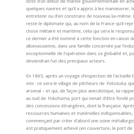
doté d’un début de marine gouvernementale en achet
quelques navires et qu’il a appris à les manœuvrer, 
entretenir ou d’en construire de nouveau lui-même. 
reste le diplomate qui, au nom de la France qu’il rep
chose militaire et maritime, celui qui sera le respon
ce dernier a été nommé à cette fonction en raison d
albenassienne, dans une famille concernée par l’indus
exceptionnelle de l’opération dans sa globalité et, p
deviendrait l’un des principaux acteurs.
En 1865, après un voyage d’inspection de l’actuelle
site : ce sera le village de pêcheurs de
Yokosuka
, qu
arsenal – et qui, de façon plus anecdotique, lui rapp
au sud de
Yokohama
, port qui venait d’être fondé 
des concessions étrangères, dont la française. Aprè
ressources humaines et matérielles indispensables,
commençant par créer d’abord une usine métallurgiq
est pratiquement achevé (en couverture, le port de