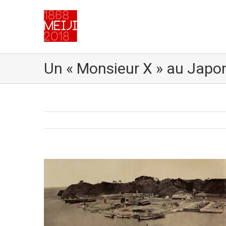
Un « Monsieur X » au Japo
Voir
l'image
agrandie