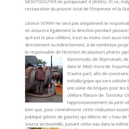
MONTGOLFIER en juxtaposant 4 clichés). Et ce, malgré
restauration du pouvoir total de l’Empereur et la G
Léonce VERNY ne sera pas uniquement le responsable 
en assurera également la direction pendant plusieurs
qu’il est le plus célèbre, il est au moins tout aussi i
directement ou indirectement, à de nombreux projets
le responsable de l’érection de plusieurs phares ja
Kannonzaki
, de
Nojimasaki
, d
dans le
Meiji-mura
de
Inuyama
D’autre part, afin de construire
métallurgique qui sera utilisée 
une usine de briques pour les b
célèbre filature de
Tomioka
. C
l’approvisionnement du petit vill
bien que, pour commémorer cette réalisation essentiel
publique (photo de gauche) qui délivre de « l’eau de
source en bouteille, puisant cette eau dans la même 