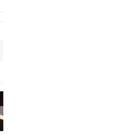
mail
e –
masa