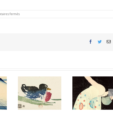
sur
aires fermés
Un
« Monsieur
X »
au
Japon.
Facebook
Twitter
E
Le Japonisme –
isme –
Le Japonism
Vagues de renouveau :
lphonse
HAYASHI Tada
estampes japonaises
C
modernes 1900-1960