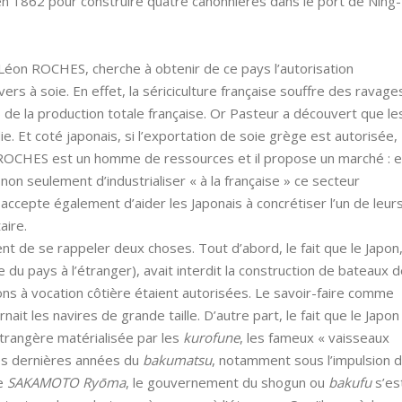
en 1862 pour construire quatre canonnières dans le port de Ning-
Léon ROCHES, cherche à obtenir de ce pays l’autorisation
rs à soie. En effet, la sériciculture française souffre des ravage
de la production totale française. Or Pasteur a découvert que le
ie. Et coté japonais, si l’exportation de soie grège est autorisée,
is ROCHES est un homme de ressources et il propose un marché : 
non seulement d’industrialiser « à la française » ce secteur
il accepte également d’aider les Japonais à concrétiser l’un de leur
aire.
t de se rappeler deux choses. Tout d’abord, le fait que le Japon
 du pays à l’étranger), avait interdit la construction de bateaux 
ons à vocation côtière étaient autorisées. Le savoir-faire comme
nait les navires de grande taille. D’autre part, le fait que le Japon
étrangère matérialisée par les
kurofune
, les fameux « vaisseaux
les dernières années du
bakumatsu
, notamment sous l’impulsion 
ue
SAKAMOTO Ryōma
, le gouvernement du shogun ou
bakufu
s’es