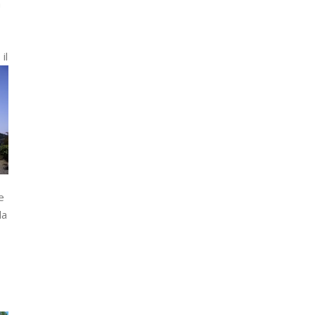
a
il
e
la