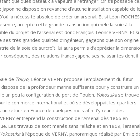
ant quelques bateaux à vapeurs à l’étranger. Or s’il possède ce
le Japon ne dispose en revanche d’aucune installation capable de l
D’où la nécessité absolue de créer un arsenal. Et si Léon ROCHES
résente, accepte cette grande transaction qui mêle la soie à la
sable du projet de l’arsenal est donc François-Léonce VERNY. Et si
e ses très grandes qualités d’ingénieur, gageons que son origine
trie de la soie de surcroît, lui aura permis d’apprécier la dimensi
ar conséquent, des relations franco-japonaises naissantes dont il
 baie de
Tōkyō
, Léonce VERNY propose l’emplacement du futur
i dispose de la profondeur marine suffisante pour y construire un
elle un peu la configuration du port de Toulon.
Yokosuka
se trouve
pour le commerce international et où se développait les quartiers
s un retour en France de quelques mois afin d’y réunir des
 VERNY entreprend la construction de l’Arsenal dès 1866 en
ue. Les travaux de sont menés sans relâche et en 1869, l’arsena
Yokosuka
à l’époque de VERNY, panoramique réalisé par Emile d