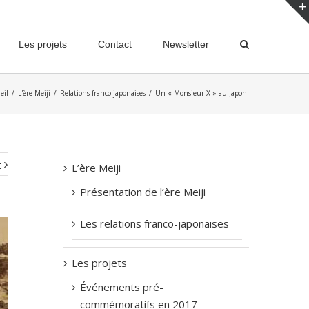
Les projets
Contact
Newsletter
eil
/
L'ère Meiji
/
Relations franco-japonaises
/
Un « Monsieur X » au Japon.
t
L’ère Meiji
Présentation de l’ère Meiji
Les relations franco-japonaises
Les projets
Événements pré-
commémoratifs en 2017