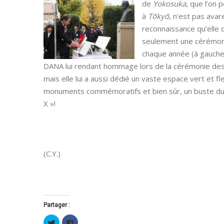
de
Yokosuka
,
que l’on
p
à
Tōkyō
, n’est pas ava
reconnaissance qu’elle 
seulement une cérémon
chaque année (à gauche
DANA lui rendant hommage lors de la cérémonie des
mais elle lui a aussi dédié un vaste espace vert et f
monuments commémoratifs et bien sûr, un buste du c
X »!
(C.Y.)
Partager :
Cliquez
Cliquez