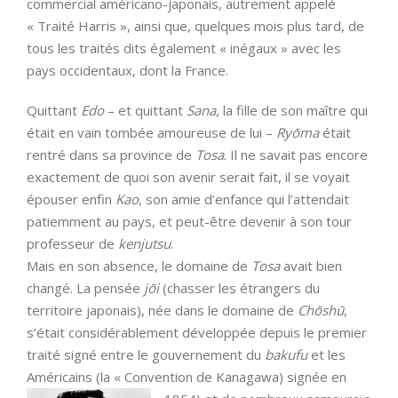
commercial américano-japonais, autrement appelé
« Traité Harris », ainsi que, quelques mois plus tard, de
tous les traités dits également « inégaux » avec les
pays occidentaux, dont la France.
Quittant
Edo
– et quittant
Sana
, la fille de son maître qui
était en vain tombée amoureuse de lui –
Ryōma
était
rentré dans sa province de
Tosa
. Il ne savait pas encore
exactement de quoi son avenir serait fait, il se voyait
épouser enfin
Kao
, son amie d’enfance qui l’attendait
patiemment au pays, et peut-être devenir à son tour
professeur de
kenjutsu
.
Mais en son absence, le domaine de
Tosa
avait bien
changé. La pensée
jōi
(chasser les étrangers du
territoire japonais), née dans le domaine de
Chōshū
,
s’était considérablement développée depuis le premier
traité signé entre le gouvernement du
bakufu
et les
Américains (la « Convention de Kanagawa) signée en