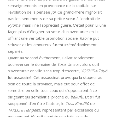
renseignements en provenance de la capitale sur
l’évolution de la pensée
jōi
. Ce grand-frère n’ignorait
pas les sentiments de sa petite sœur à l’endroit de
Ryōma
, mais il ne l’appréciait guère. C’était pour lui une
façon plus d’éloigner sa sœur d’un aventurier en lui
offrant une véritable promotion sociale.
Kao
ne put
refuser et les amoureux furent irrémédiablement
séparés.
Quant au second événement, il allait totalement
bouleverser le domaine de
Tosa
. Un soir, alors qu’il
s’aventurait en ville sans trop d’escorte,
YOSHIDA
Tōyō
fut assassiné. Cet assassinat provoqua la stupeur au
sein de toute la province, mais eut pour effet de
remettre en selle tous ceux qui s’opposaient à ce
dirigeant qui semblait si proche du
bakufu
. Et s’il fut
soupçonné d’en être l’auteur, le
Tosa
Kinnōtō
de
TAKECHI
Hanpeita
, représentant par excellence du
mouvement
jōi
, prit soudain une très grande