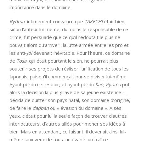
importance dans le domaine.
Ryōma
, intimement convaincu que
TAKECHI
était bien,
sinon l’auteur lui-même, du moins le responsable de ce
crime, fut persuadé que ce qu’il redoutait le plus ne
pouvait alors qu’arriver : la lutte armée entre les pro et
les anti-
jōi
devenait inévitable. Pour l’heure, ce domaine
de
Tosa
, qui était pourtant le sien, ne pourrait plus
soutenir ses projets de réaliser l’unification de tous les
Japonais, puisqu’il commençait par se diviser lui-même.
Ayant perdu cet espoir, et ayant perdu
Kao
,
Ryōma
prit
alors la décision la plus grave de sa jeune existence : il
décida de quitter son pays natal, son domaine d’origine,
de faire le
dappan
ou « évasion du domaine ». A ses
yeux, c’était pour lui la seule façon de trouver d’autres
interlocuteurs, d’autres alliés pour mener ses idées à
bien. Mais en attendant, ce faisant, il devenait ainsi lui-
même, aux yeux de tous, un évadé, un traître,