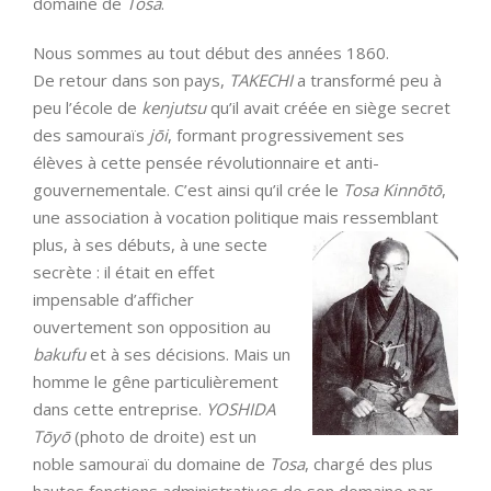
domaine de
Tosa
.
Nous sommes au tout début des années 1860.
De retour dans son pays,
TAKECHI
a transformé peu à
peu l’école de
kenjutsu
qu’il avait créée en siège secret
des samouraïs
jōi
, formant progressivement ses
élèves à cette pensée révolutionnaire et anti-
gouvernementale. C’est ainsi qu’il crée le
Tosa
Kinnōtō
,
une association à vocation politique mais ressemblant
plus, à ses
débuts, à une secte
secrète : il était en effet
impensable d’afficher
ouvertement son opposition au
bakufu
et à ses décisions. Mais un
homme le gêne particulièrement
dans cette entreprise.
YOSHIDA
Tōyō
(photo de droite) est un
noble samouraï du domaine de
Tosa
, chargé des plus
hautes fonctions administratives de son domaine par