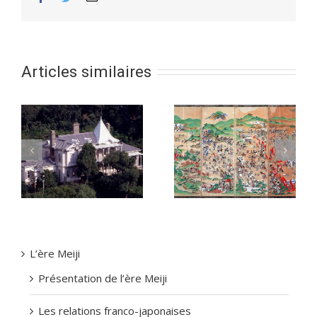
Articles similaires
Catholicisme au Japon
ji
Zoom avant sur
(3) : d’une répression
l’Histoire du Japon
plus systématique à
une éradication totale
L’ère Meiji
Présentation de l’ère Meiji
Les relations franco-japonaises