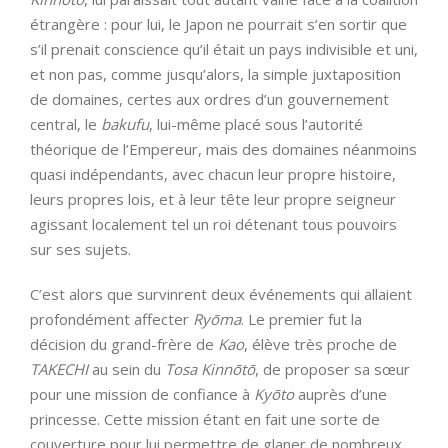
étrangère : pour lui, le Japon ne pourrait s’en sortir que
s’il prenait conscience qu’il était un pays indivisible et uni,
et non pas, comme jusqu’alors, la simple juxtaposition
de domaines, certes aux ordres d’un gouvernement
central, le
bakufu
, lui-même placé sous l’autorité
théorique de l’Empereur, mais des domaines néanmoins
quasi indépendants, avec chacun leur propre histoire,
leurs propres lois, et à leur tête leur propre seigneur
agissant localement tel un roi détenant tous pouvoirs
sur ses sujets.
C’est alors que survinrent deux événements qui allaient
profondément affecter
Ryōma
. Le premier fut la
décision du grand-frère de
Kao
, élève très proche de
TAKECHI
au sein du
Tosa
Kinnōtō
, de proposer sa sœur
pour une mission de confiance à
Kyōto
auprès d’une
princesse. Cette mission étant en fait une sorte de
couverture pour lui permettre de glaner de nombreux