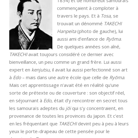
1854)
et de nombreux samouraïs
commençaient à comploter à
travers le pays. Et à
Tosa
, se
trouvait un dénommé
TAKECHI
Hanpeita
(photo de gauche), lui
aussi ami d’enfance de
Ryōma
.
De quelques années son aîné,
TAKECHI
avait toujours considéré ce dernier avec
bienveillance, un peu comme un grand frère. Lui aussi
expert en
kenjutsu
, il avait lui aussi perfectionné son art
à
Edo
– mais dans une autre école que celle de
Ryōma
.
Mais cet apprentissage n’avait été en réalité qu’une
sorte de prétexte ou de couverture : son objectif réel,
en séjournant à
Edo
, était d’y rencontrer en secret tous
les samouraïs adeptes du
jōi
qui s’y concentraient, en
provenance de toutes les provinces du Japon. Et c’est
en les fréquentant que
TAKECHI
devint peu à peu à leurs
yeux le porte-drapeau de cette pensée pour le