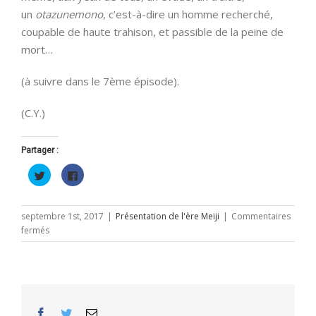
un
otazunemono
, c’est-à-dire un homme recherché,
coupable de haute trahison, et passible de la peine de
mort…
(à suivre dans le 7ème épisode).
(C.Y.)
Partager :
Cliquez
Cliquez
pour
pour
partager
partager
sur
sur
Twitter(ouvre
Facebook(ouvre
dans
dans
septembre 1st, 2017
|
Présentation de l'ère Meiji
|
Commentaires
une
une
sur
fermés
nouvelle
nouvelle
fenêtre)
fenêtre)
La
légende
de
Ryōma
(épisode
Facebook
Twitter
Email
6/12)