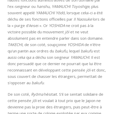
l’ex-seigneur ou
hanshu
,
YAMAUCHI
Toyoshige
, plus
souvent appelé
YAMAUCHI
Yōdō
, lorsque celui-ci a été
déchu de ses fonctions officielles par
II
Naosuke
lors de
la « purge d’Ansei ». Or
YOSHIDA
ne croit pas à la
victoire possible du mouvement
jōi
et ne veut
absolument pas en entendre parler dans son domaine.
TAKECHI
, de son coté, soupçonne
YOSHIDA
de n’être
qu’un pantin aux ordres du
bakufu
, lequel
bakufu
est
aussi celui qui a déchu son seigneur
YAMAUCHI
. Il est
donc persuadé que ce dernier ne pourrait que lui être
reconnaissant en développant cette pensée
jōi
et donc,
sous couvert de chasser les étrangers, permettait de
s’opposer au
bakufu
.
De son coté,
Ryōma
hésitait. S’il se sentait solidaire de
cette pensée
jōi
et voulait à tout prix que le Japon ne
devienne pas la proie des étrangers, puis peut-être à
terme une sorte de colonie exploitée par eux comme