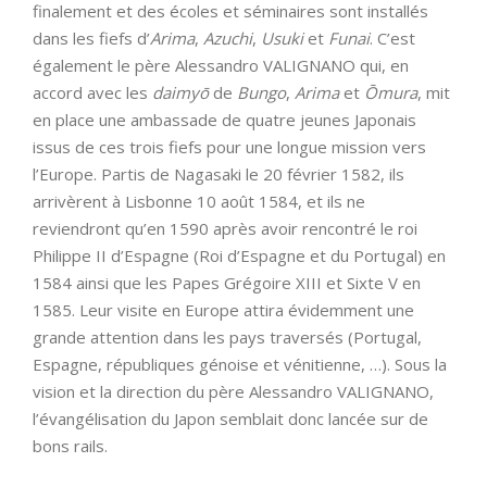
finalement et des écoles et séminaires sont installés
dans les fiefs d’
Arima
,
Azuchi
,
Usuki
et
Funai
. C’est
également le père Alessandro VALIGNANO qui, en
accord avec les
daimyō
de
Bungo
,
Arima
et
Ō
mura
, mit
en place une ambassade de quatre jeunes Japonais
issus de ces trois fiefs pour une longue mission vers
l’Europe. Partis de Nagasaki le 20 février 1582, ils
arrivèrent à Lisbonne 10 août 1584, et ils ne
reviendront qu’en 1590 après avoir rencontré le roi
Philippe II d’Espagne (Roi d’Espagne et du Portugal) en
1584 ainsi que les Papes Grégoire XIII et Sixte V en
1585. Leur visite en Europe attira évidemment une
grande attention dans les pays traversés (Portugal,
Espagne, républiques génoise et vénitienne, …). Sous la
vision et la direction du père Alessandro VALIGNANO,
l’évangélisation du Japon semblait donc lancée sur de
bons rails.