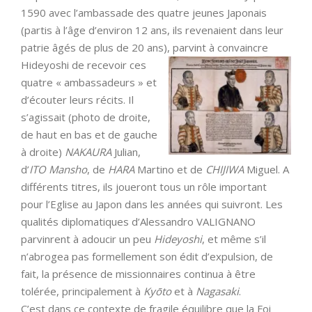
1590 avec l’ambassade des quatre jeunes Japonais
(partis à l’âge d’environ 12 ans, ils revenaient dans leur
patrie âgés de plus de 20 ans),
parvint à convaincre
Hideyoshi de recevoir ces
quatre « ambassadeurs » et
d’écouter leurs récits. Il
s’agissait (photo de droite,
de haut en bas et de gauche
à droite)
NAKAURA
Julian,
d’
ITO Mansho
, de
HARA
Martino et de
CHIJIWA
Miguel. A
différents titres, ils joueront tous un rôle important
pour l’Eglise au Japon dans les années qui suivront. Les
qualités diplomatiques d’Alessandro VALIGNANO
parvinrent à adoucir un peu
Hideyoshi
, et même s’il
n’abrogea pas formellement son édit d’expulsion, de
fait, la présence de missionnaires continua à être
tolérée, principalement à
Kyōto
et à
Nagasaki
.
C’est dans ce contexte de fragile équilibre que la Foi