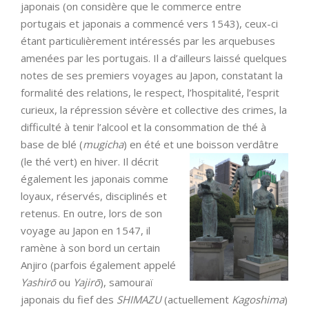
japonais (on considère que le commerce entre
portugais et japonais a commencé vers 1543), ceux-ci
étant particulièrement intéressés par les arquebuses
amenées par les portugais. Il a d’ailleurs laissé quelques
notes de ses premiers voyages au Japon, constatant la
formalité des relations, le respect, l’hospitalité, l’esprit
curieux, la répression sévère et collective des crimes, la
difficulté à tenir l’alcool et la consommation de thé à
base de blé (
mugicha
) en été et une boisson verdâtre
(le thé vert) en hiver.
Il décrit
également les japonais comme
loyaux, réservés, disciplinés et
retenus. En outre, lors de son
voyage au Japon en 1547, il
ramène à son bord un certain
Anjiro (parfois également appelé
Yashirō
ou
Yajirō
), samouraï
japonais du fief des
SHIMAZU
(actuellement
Kagoshima
)