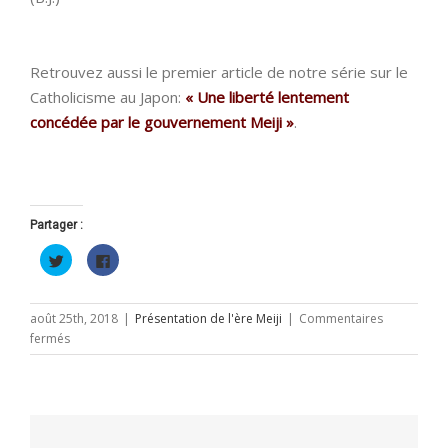
Retrouvez aussi le premier article de notre série sur le
Catholicisme au Japon:
« Une liberté lentement
concédée par le gouvernement Meiji »
.
Partager :
Cliquez
Cliquez
pour
pour
partager
partager
sur
sur
Twitter(ouvre
Facebook(ouvre
dans
dans
août 25th, 2018
|
Présentation de l'ère Meiji
|
Commentaires
une
une
sur
fermés
nouvelle
nouvelle
fenêtre)
fenêtre)
Catholicisme
au
Japon
(2)
: