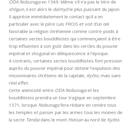
ODA Nobunaga
en 1569. Même s’il n’a pas le titre de
shōgun
, il est alors le
daimyō
le plus puissant du Japon.
Il apprécie immédiatement le contact qu’il a en
particulier avec le père Luis FROIS et voit d’un œil
favorable la religion chrétienne comme contre-poids à
certaines sectes bouddhistes qui commençaient à être
trop influentes à son goût dans les cercles du pouvoir
impérial et shogunal en déliquescence à l’époque.
A contrario, certaines sectes bouddhistes font pression
auprès du pouvoir impérial pour obtenir l’expulsion des
missionnaires chrétiens de la capitale,
Kyōto
, mais sans
réel effet.
Cette animosité entre
ODA Nobunaga
et les
bouddhistes prendra un tour tragique en septembre
1571, lorsque
Nobunaga
fera réduire en cendre tous
les temples et passer par les armes tous les moines de
la secte
Tendai
dans le mont
Hieizan
au nord de
Kyōto
.