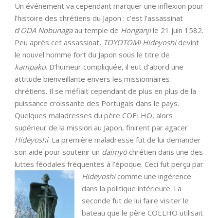
Un événement va cependant marquer une inflexion pour
l’histoire des chrétiens du Japon : c’est l’assassinat
d’
ODA Nobunaga
au temple de
Honganji
le 21 juin 1582.
Peu après cet assassinat,
TOYOTOMI Hideyoshi
devint
le nouvel homme fort du Japon sous le titre de
kampaku
. D’humeur compliquée, il eut d’abord une
attitude bienveillante envers les missionnaires
chrétiens. Il se méfiait cependant de plus en plus de la
puissance croissante des Portugais dans le pays.
Quelques maladresses du père COELHO, alors
supérieur de la mission au Japon, finirent par agacer
Hideyoshi
. La première maladresse fut de lui demander
son aide pour soutenir un
daimyō
chrétien dans une des
luttes féodales fréquentes à l’époque. Ceci fut
perçu par
Hideyoshi
comme une ingérence
dans la politique intérieure. La
seconde fut de lui faire visiter le
bateau que le père COELHO utilisait