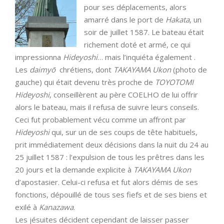
pour ses déplacements, alors
amarré dans le port de
Hakata
, un
soir de juillet 1587. Le bateau était
richement doté et armé, ce qui
impressionna
Hideyoshi
… mais l’inquiéta également .
Les
daimyō
chrétiens, dont
TAKAYAMA Ukon
(photo de
gauche) qui était devenu très proche de
TOYOTOMI
Hideyoshi
, conseillèrent au père COELHO de lui offrir
alors le bateau, mais il refusa de suivre leurs conseils.
Ceci fut probablement vécu comme un affront par
Hideyoshi
qui, sur un de ses coups de tête habituels,
prit immédiatement deux décisions dans la nuit du 24 au
25 juillet 1587 : l’expulsion de tous les prêtres dans les
20 jours et la demande explicite à
TAKAYAMA Ukon
d’apostasier. Celui-ci refusa et fut alors démis de ses
fonctions, dépouillé de tous ses fiefs et de ses biens et
exilé à
Kanazawa
.
Les jésuites décident cependant de laisser passer