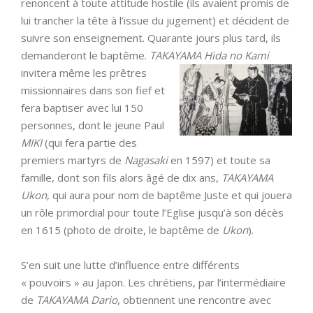
renoncent à toute attitude hostile (ils avaient promis de
lui trancher la tête à l’issue du jugement) et décident de
suivre son enseignement. Quarante jours plus tard, ils
demanderont le baptême.
TAKAYAMA Hida no Kami
invitera même les prêtres
missionnaires dans son fief et
fera baptiser avec lui 150
personnes, dont le jeune Paul
MIKI
(qui fera partie des
premiers martyrs de
Nagasaki
en 1597) et toute sa
famille, dont son fils alors âgé de dix ans,
TAKAYAMA
Ukon
, qui aura pour nom de baptême Juste et qui jouera
un rôle primordial pour toute l’Eglise jusqu’à son décès
en 1615 (photo de droite, le baptême de
Ukon
).
S’en suit une lutte d’influence entre différents
« pouvoirs » au Japon. Les chrétiens, par l’intermédiaire
de
TAKAYAMA Dario
, obtiennent une rencontre avec