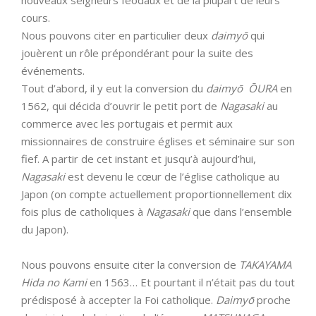
nouveaux seigneurs féodaux et de la plupart de leurs
cours.
Nous pouvons citer en particulier deux
daimyō
qui
jouèrent un rôle prépondérant pour la suite des
événements.
Tout d’abord, il y eut la conversion du
daimyō
Ō
URA
en
1562, qui décida d’ouvrir le petit port de
Nagasaki
au
commerce avec les portugais et permit aux
missionnaires de construire églises et séminaire sur son
fief. A partir de cet instant et jusqu’à aujourd’hui,
Nagasaki
est devenu le cœur de l’église catholique au
Japon (on compte actuellement proportionnellement dix
fois plus de catholiques à
Nagasaki
que dans l’ensemble
du Japon).
Nous pouvons ensuite citer la conversion de
TAKAYAMA
Hida no Kami
en 1563… Et pourtant il n’était pas du tout
prédisposé à accepter la Foi catholique.
Daimyō
proche