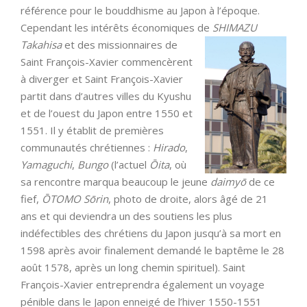
référence pour le bouddhisme au Japon à l’époque.
Cependant les intérêts économiques de
SHIMAZU
Takahisa
et des missionnaires de
Saint François-Xavier commencèrent
à diverger et Saint François-Xavier
partit dans d’autres villes du Kyushu
et de l’ouest du Japon entre 1550 et
1551. Il y établit de premières
communautés chrétiennes :
Hirado
,
Yamaguchi
,
Bungo
(l’actuel
Ō
ita
, où
sa rencontre marqua beaucoup le jeune
daimyō
de ce
fief,
ŌTOMO Sōrin
, photo de droite, alors âgé de 21
ans et qui deviendra un des soutiens les plus
indéfectibles des chrétiens du Japon jusqu’à sa mort en
1598 après avoir finalement demandé le baptême le 28
août 1578, après un long chemin spirituel). Saint
François-Xavier entreprendra également un voyage
pénible dans le Japon enneigé de l’hiver 1550-1551