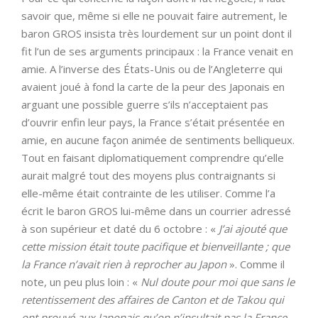
savoir que, même si elle ne pouvait faire autrement, le
baron GROS insista très lourdement sur un point dont il
fit l’un de ses arguments principaux : la France venait en
amie. A l’inverse des États-Unis ou de l’Angleterre qui
avaient joué à fond la carte de la peur des Japonais en
arguant une possible guerre s’ils n’acceptaient pas
d’ouvrir enfin leur pays, la France s’était présentée en
amie, en aucune façon animée de sentiments belliqueux.
Tout en faisant diplomatiquement comprendre qu’elle
aurait malgré tout des moyens plus contraignants si
elle-même était contrainte de les utiliser. Comme l’a
écrit le baron GROS lui-même dans un courrier adressé
à son supérieur et daté du 6 octobre : «
J’ai ajouté que
cette mission était toute pacifique et bienveillante ; que
la France n’avait rien à reprocher au Japon
». Comme il
note, un peu plus loin : «
Nul doute pour moi que sans le
retentissement des affaires de Canton et de Takou qui
ont prouvé aux Japonais qu’on n’insultait pas la France