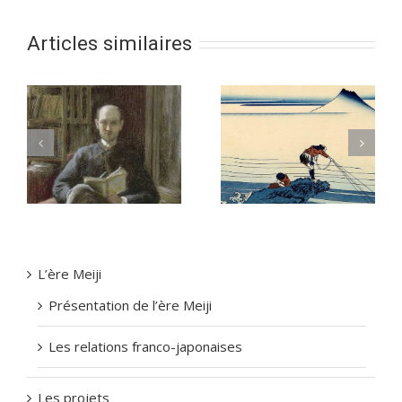
Articles similaires
Le Japonisme –
Le Japonisme –
Estampes et
Prosper-Alphonse
N
japonisme chez
ISAAC
Claude MONET
L’ère Meiji
Présentation de l’ère Meiji
Les relations franco-japonaises
Les projets