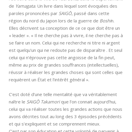
de
Yamagata
. Un livre dans lequel sont évoquées des
paroles prononcées par
SAIGŌ
, passé dans cette
région du nord du Japon lors de la guerre de
Boshi
n.
Elles décrivent sa conception de ce ce que doit être un
« leader ». « Il ne cherche pas à vivre, il ne cherche pas à
se faire un nom. Celui qui ne recherche ni titre ni argent
est quelqu’un qui ne redoute pas de disparaître . Et seul
celui qui n’éprouve pas cette angoisse de la fin peut,
même au prix de grandes souffrances (intellectuelles),
réussir à réaliser les grandes choses qui sont celles que
requièrent un État et l’intérêt général ».
C’est doté d’une telle mentalité que va véritablement
naître le
SAIGŌ
Takamori
que l’on connait aujourd’hui,
celui qui va réaliser toutes les grandes actions que nous
avons décrites tout au long des 3 épisodes précédents
et qui s’expliquent et se comprennent mieux.
C’est par son éducation et cette volonté de parvenir à