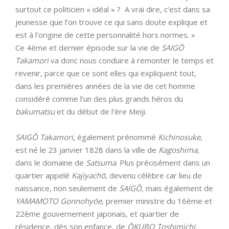
surtout ce politicien « idéal » ? A vrai dire, c’est dans sa
jeunesse que l’on trouve ce qui sans doute explique et
est à l’origine de cette personnalité hors normes. »
Ce 4ème et dernier épisode sur la vie de
SAIGŌ
Takamori
va donc nous conduire à remonter le temps et
revenir, parce que ce sont elles qui expliquent tout,
dans les premières années de la vie de cet homme
considéré comme l’un des plus grands héros du
bakumatsu
et du début de l’ère Meiji.
SAIGŌ
Takamori
, également prénommé
Kichinosuke
,
est né le 23 janvier 1828 dans la ville de
Kagoshima
,
dans le domaine de
Satsuma
. Plus précisément dans un
quartier appelé
Kajiyachō
, devenu célèbre car lieu de
naissance, non seulement de
SAIGŌ,
mais également de
YAMAMOTO Gonnohyōe,
premier ministre du 16ème et
22ème gouvernement japonais, et quartier de
résidence, dès son enfance, de
Ō
KUBO Toshimichi,