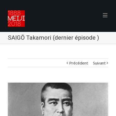
SAIGŌ Takamori (dernier épisode )
Précédent
Suivant
Voir
l'image
agrandie