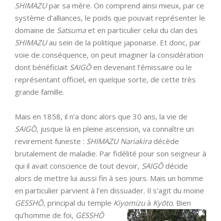
SHIMAZU
par sa mère. On comprend ainsi mieux, par ce
système d’alliances, le poids que pouvait représenter le
domaine de
Satsuma
et en particulier celui du clan des
SHIMAZU
au sein de la politique japonaise. Et donc, par
voie de conséquence, on peut imaginer la considération
dont bénéficiait
SAIGŌ
en devenant l’émissaire ou le
représentant officiel, en quelque sorte, de cette très
grande famille.
Mais en 1858, il n’a donc alors que 30 ans, la vie de
SAIGŌ
, jusque là en pleine ascension, va connaître un
revirement funeste :
SHIMAZU Nariakira
décède
brutalement de maladie. Par fidélité pour son seigneur à
qui il avait conscience de tout devoir,
SAIGŌ
décide
alors de mettre lui aussi fin à ses jours. Mais un homme
en particulier parvient à l’en dissuader. Il s’agit du moine
GESSHŌ
, principal du temple
Kiyomizu
à
Kyōto
.
Bien
qu’homme de foi,
GESSHŌ