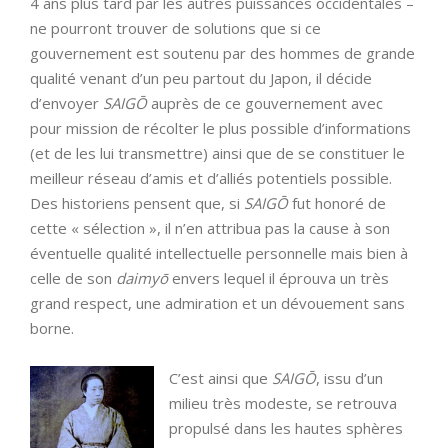
4 ans plus tard par les autres puissances occidentales –
ne pourront trouver de solutions que si ce
gouvernement est soutenu par des hommes de grande
qualité venant d’un peu partout du Japon, il décide
d’envoyer
SAIGŌ
auprès de ce gouvernement avec
pour mission de récolter le plus possible d’informations
(et de les lui transmettre) ainsi que de se constituer le
meilleur réseau d’amis et d’alliés potentiels possible.
Des historiens pensent que, si
SAIGŌ
fut honoré de
cette « sélection », il n’en attribua pas la cause à son
éventuelle qualité intellectuelle personnelle mais bien à
celle de son
daimyō
envers lequel il éprouva un très
grand respect, une admiration et un dévouement sans
borne.
C’est ainsi que
SAIGŌ
, issu d’un
milieu très modeste, se retrouva
propulsé dans les hautes sphères