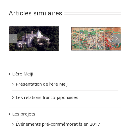
Articles similaires
ji
Zoom avant sur
Catholicisme au Japon
l’Histoire du Japon
(3) : d’une répression
plus systématique à
une éradication totale
L’ère Meiji
Présentation de l’ère Meiji
Les relations franco-japonaises
Les projets
Événements pré-commémoratifs en 2017