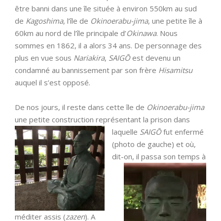
être banni dans une île située à environ 550km au sud
de
Kagoshima
, l’île de
Okinoerabu-jima
, une petite île à
60km au nord de l’île principale d’
Okinawa
. Nous
sommes en 1862, il a alors 34 ans. De personnage des
plus en vue sous
Nariakira
,
SAIGŌ
est devenu un
condamné au bannissement par son frère
Hisamitsu
auquel il s’est opposé.
De nos jours, il reste dans cette île de
Okinoerabu-jima
une petite construction représentant la prison dans
laquelle
SAIGŌ
fut enfermé
(photo de gauche) et où,
dit-on, il passa
son temps à
méditer assis (
zazen
). A