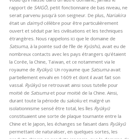
rapport de
SAIGŌ
, petit fonctionnaire de bas niveau, ne
serait parvenu jusqu’à son seigneur. De plus,
Nariakira
était un
daimyō
célèbre pour être particulièrement
ouvert et séduit par les civilisations et les techniques
étrangères. Nous rappelons ici que le domaine de
Satsuma
, à la pointe sud de l’île de
Kyūshū
, avait eu de
nombreux contacts avec les pays étrangers qu’étaient
la Corée, la Chine, Taïwan, et ce notamment via le
royaume de
Ryūkyū
. Un royaume que
Satsuma
avait
partiellement envahi en 1609 et dont il avait fait son
vassal.
Ryūkyū
se retrouvait ainsi sous tutelle pour
moitié de
Satsuma
et pour moitié de la Chine. Ainsi,
durant toute la période du
sakoku
et malgré un
isolationnisme sensé être total, les îles
Ryūkyū
constituaient une sorte de plaque tournante entre la
Chine et le Japon, les échanges se faisant dans
Ryūkyū
permettant de naturaliser, en quelques sortes, les