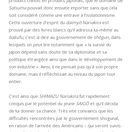
produits chinois en produits japonais, que le domaine de
Satsuma
pouvait donc ensuite importer sans que cela
soit considéré comme une entrave à l’isolationnisme.
Cette ouverture d’esprit du
daimyō
Nariakira
est
prouvé par des livres blancs qu’il adressa lui-même au
bakufu
, c’est-à-dire au gouvernement de
shōgun
, dans
lesquels on peut lire notamment que « la survie du
Japon dépend sans doute de sa diplomatie et sa
politique étrangère ainsi que dans le développement de
son industrie ». Ainsi, il ne pensait pas qu’à son propre
domaine, mais il réfléchissait au niveau du Japon tout
entier.
C’est ainsi que
SHIMAZU Nariakira
fut rapidement
conquis par le potentiel du jeune
SAIGŌ
et qu’il décida
de lui donner sa chance. Très vite convaincu que les
difficultés rencontrées par le gouvernement shogunal,
en raison de l’arrivée des Américains – qui seront suivis