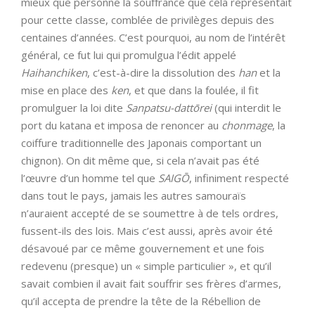
mieux que personne la souffrance que cela représentait
pour cette classe, comblée de privilèges depuis des
centaines d’années. C’est pourquoi, au nom de l’intérêt
général, ce fut lui qui promulgua l’édit appelé
Haihanchiken
, c’est-à-dire la dissolution des
han
et la
mise en place des
ken
, et que dans la foulée, il fit
promulguer la loi dite
Sanpatsu-dattōrei
(qui interdit le
port du katana et imposa de renoncer au
chonmage
, la
coiffure traditionnelle des Japonais comportant un
chignon). On dit même que, si cela n’avait pas été
l’œuvre d’un homme tel que
SAIGŌ
, infiniment respecté
dans tout le pays, jamais les autres samouraïs
n’auraient accepté de se soumettre à de tels ordres,
fussent-ils des lois. Mais c’est aussi, après avoir été
désavoué par ce même gouvernement et une fois
redevenu (presque) un « simple particulier », et qu’il
savait combien il avait fait souffrir ses frères d’armes,
qu’il accepta de prendre la tête de la Rébellion de