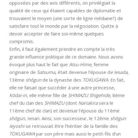
opposées par des avis différents, on privilégiait la
qualité de ceux qui étaient capables de diplomatie et
trouvaient le moyen (une sorte de ligne médiane?) de
satisfaire tout le monde par la négociation. Quitte à
devoir accepter de faire soi-même quelques
compromis.
Enfin, il faut également prendre en compte la très
grande influence politique de ce domaine. Nous avons
évoqué plus haut le fait que
Atsu-Hime
, femme
originaire de
Satsuma
, était devenue l’épouse d
e Iesada
,
13ème
shōgun
de la dynastie des
TOKUGAWA
. En fait,
elle ne faisait que succéder à une autre princesse,
Kōdai-in
, elle même fille de
SHIMAZU Shigehide
, 8ème
chef du clan des
SHIMAZU
(dont
Nariakira
sera le
11ème chef de clan) et devenue l’épouse du 11ème
shōgun
, Ienari. Ainsi, son successeur, le 12ème
shōgun
Ieyoshi
se retrouvait être l’héritier de la famille des
TOKUGAWA
par son père mais aussi le petit-fils d’un