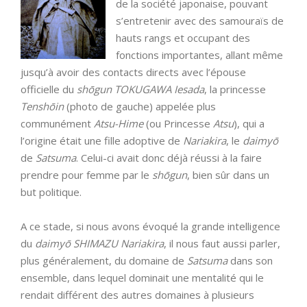
de la société japonaise, pouvant
s’entretenir avec des samouraïs de
hauts rangs et occupant des
fonctions importantes, allant même
jusqu’à avoir des contacts directs avec l’épouse
officielle du
shōgun TOKUGAWA Iesada
, la princesse
Tenshōin
(photo de gauche) appelée plus
communément
Atsu-Hime
(ou Princesse
Atsu
), qui a
l’origine était une fille adoptive de
Nariakira
, le
daimyō
de
Satsuma
. Celui-ci avait donc déjà réussi à la faire
prendre pour femme par le
shōgun
, bien sûr dans un
but politique.
A ce stade, si nous avons évoqué la grande intelligence
du
daimyō SHIMAZU Nariakira
, il nous faut aussi parler,
plus généralement, du domaine de
Satsuma
dans son
ensemble, dans lequel dominait une mentalité qui le
rendait différent des autres domaines à plusieurs