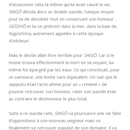
d’assassiner celui-là même qui lui avait sauvé la vie,
SAIGŌ
décida alors un double suicide, l’unique moyen
pour lui de désobéir tout en conservant son honneur :
GESSHŌ
et lui se jetèrent dans la mer, dans la baie de
Kagoshima
, autrement appelée à cette époque
Kinkōwan
.
Mais le destin allait être terrible pour
SAIGŌ
. Car si le
moine trouva effectivement la mort en se noyant, lui-
même fut épargné par les eaux. Ce qui constituait, pour
un samouraï, une honte sans équivalent. On sait que le
seppuku
était l’acte ultime pour un « criminel » de
pouvoir retrouver son honneur, rater son suicide était
au contraire le déshonneur le plus total.
Suite à ce suicide raté,
SAIGŌ
va poursuivre une vie faite
d’oppositions à son nouveau seigneur mais va
finalement se retrouver expulsé de son domaine. Il va