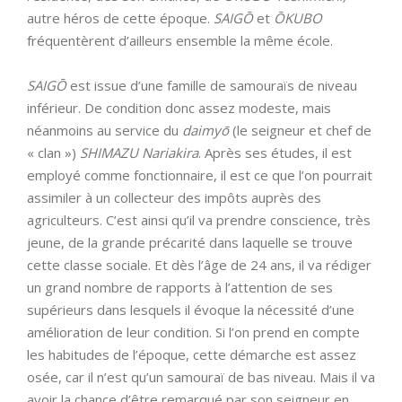
autre héros de cette époque.
SAIGŌ
et
ŌKUBO
fréquentèrent d’ailleurs ensemble la même école.
SAIGŌ
est issue d’une famille de samouraïs de niveau
inférieur. De condition donc assez modeste, mais
néanmoins au service du
daimyō
(le seigneur et chef de
« clan »)
SHIMAZU Nariakira
. Après ses études, il est
employé comme fonctionnaire, il est ce que l’on pourrait
assimiler à un collecteur des impôts auprès des
agriculteurs. C’est ainsi qu’il va prendre conscience, très
jeune, de la grande précarité dans laquelle se trouve
cette classe sociale. Et dès l’âge de 24 ans, il va rédiger
un grand nombre de rapports à l’attention de ses
supérieurs dans lesquels il évoque la nécessité d’une
amélioration de leur condition. Si l’on prend en compte
les habitudes de l’époque, cette démarche est assez
osée, car il n’est qu’un samouraï de bas niveau. Mais il va
avoir la chance d’être remarqué par son seigneur en