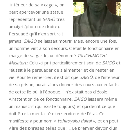
l’intérieur de sa « cage », on
peut apercevoir une statue
représentant un
SAIGŌ
très
amaigri (photo de droite).
Persuadé qu’il n’en sortirait
jamais,
SAIGŌ
se laissait mourir. Mais, encore une fois,
un homme vint à son secours. C’était le fonctionnaire en
charge de sa garde, un dénommé
TSUCHIMOCHI
Masateru
. Celui-ci prit particulièrement soin de
SAIGŌ
et
réussit à le persuader de s’alimenter et de rester en
vie. Pour le remercier, il est dit que
SAIGŌ
, de l’intérieur
de sa prison, aurait alors donner des cours aux enfants
de cette île où, à l’époque, il n’existait pas d’école.
A l’attention de ce fonctionnaire,
SAIGŌ
laissera même
un manuscrit (qui existe toujours) et qui décrit ce que
doit être la mentalité d’un serviteur de l’état. Ce
manifeste a pour nom «
Yohitoyaku daitai
», et on peut
y lire des phrases telles que : « Le premier devoir d’un