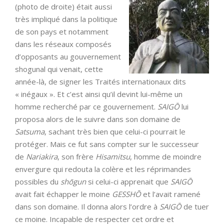
(photo de droite) était aussi
très impliqué dans la politique
de son pays et notamment
dans les réseaux composés
d’opposants au gouvernement
shogunal qui venait, cette
année-là, de signer les Traités internationaux dits
« inégaux ». Et c’est ainsi qu’il devint lui-même un
homme recherché par ce gouvernement.
SAIGŌ
lui
proposa alors de le suivre dans son domaine de
Satsuma
, sachant très bien que celui-ci pourrait le
protéger. Mais ce fut sans compter sur le successeur
de
Nariakira
, son frère
Hisamitsu
, homme de moindre
envergure qui redouta la colère et les réprimandes
possibles du
shōgun
si celui-ci apprenait que
SAIGŌ
avait fait échapper le moine
GESSHŌ
et l’avait ramené
dans son domaine. Il donna alors l’ordre à
SAIGŌ
de tuer
ce moine. Incapable de respecter cet ordre et