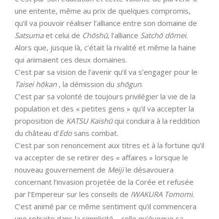
une entente, même au prix de quelques compromis,
qu’il va pouvoir réaliser l’alliance entre son domaine de
Satsuma
et celui de
Chōshū
, l’alliance
Satchō dōmei
.
Alors que, jusque là, c’était la rivalité et même la haine
qui animaient ces deux domaines.
C’est par sa vision de l’avenir qu’il va s’engager pour le
Taisei hōkan
, la démission du
shōgun
.
C’est par sa volonté de toujours privilégier la vie de la
population et des « petites gens » qu’il va accepter la
proposition de
KATSU Kaishū
qui conduira à la reddition
du château d’
Edo
sans combat.
C’est par son renoncement aux titres et à la fortune qu’il
va accepter de se retirer des « affaires » lorsque le
nouveau gouvernement de
Meiji
le désavouera
concernant l’invasion projetée de la Corée et refusée
par l’Empereur sur les conseils de
IWAKURA Tomomi
.
C’est animé par ce même sentiment qu’il commencera
une retraite dans la simplicité – celle qu’évoque sa