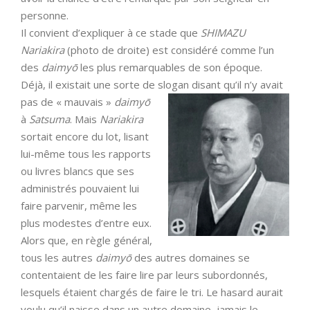
personne.
Il convient d’expliquer à ce stade que
SHIMAZU
Nariakira
(photo de droite) est considéré comme l’un
des
daimyō
les plus remarquables de son époque.
Déjà, il existait une sorte de slogan disant qu’il n’y avait
pas de « mauvais »
daimyō
à
Satsuma
. Mais
Nariakira
sortait encore du lot, lisant
lui-même tous les rapports
ou livres blancs que ses
administrés pouvaient lui
faire parvenir, même les
plus modestes d’entre eux.
Alors que, en règle général,
tous les autres
daimyō
des autres domaines se
contentaient de les faire lire par leurs subordonnés,
lesquels étaient chargés de faire le tri. Le hasard aurait
voulu qu’il naisse dans un autre domaine, jamais le