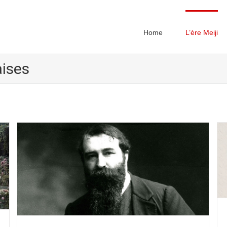
Home
L’ère Meiji
aises
La gastronomie: une véritable passion partagée
Relations franco-japonaises