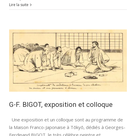
Exposition
Lire la suite
«
Savignac
l’enchanteur
»
au
Japon
G-F. BIGOT, exposition et colloque
Une exposition et un colloque sont au programme de
la Maison Franco-Japonaise à Tōkyō, dédiés à Georges-
Ferdinand BIGOT, le très célèbre peintre et