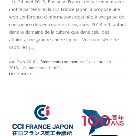
Le 24 avril 2018, Business France, en partenariat avec
(notre partenaire) la CCI France Japon, a proposé une
web conférence d'informations destinée à une prise de
conscience des entreprises françaises: 2018 est, autant
dans le domaine de la culture que dans celui des
affaires, une grande année Japon. Voici une série de
captures [...]
avril 24th, 2018
|
Événements commémoratifs au Japon en
sur
2018
|
Commentaires fermés
2018:
Lire la suite
des
événements
culturels
en
France
aux
opportunités
business
au
Japon