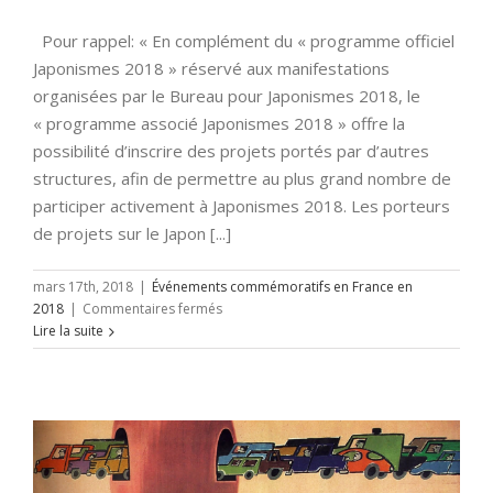
Pour rappel: « En complément du « programme officiel
Japonismes 2018 » réservé aux manifestations
organisées par le Bureau pour Japonismes 2018, le
« programme associé Japonismes 2018 » offre la
possibilité d’inscrire des projets portés par d’autres
structures, afin de permettre au plus grand nombre de
participer activement à Japonismes 2018. Les porteurs
de projets sur le Japon [...]
mars 17th, 2018
|
Événements commémoratifs en France en
sur
2018
|
Commentaires fermés
Japonismes
Lire la suite
2018
–
le
programme
des
«événements
associés»