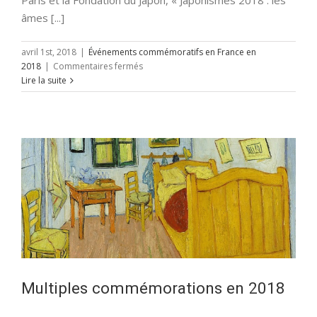
âmes [...]
avril 1st, 2018
|
Événements commémoratifs en France en
sur
2018
|
Commentaires fermés
«
Lire la suite
Japonismes
2018:
les
partenaires
»
Multiples commémorations en 2018