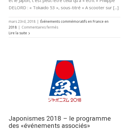
et le Japon, c'est peut-être celui qu'a « écrit » Philippe
DELORD : « Tokaido 53 », sous-titré « A scooter sur [...]
mars 23rd, 2018
|
Événements commémoratifs en France en
sur
2018
|
Commentaires fermés
« Tokaido
Lire la suite
53 »
Japonismes 2018 – le programme
des «événements associés»