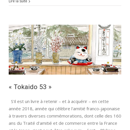
Organisateurs,
Lire la suite
ils
et
elles
vous
proposent…
« Tokaido 53 »
S'il est un livre à retenir – et à acquérir – en cette
année 2018, année qui célèbre l'amitié franco-japonaise
à travers diverses commémorations, dont celle des 160
ans du Traité d'amitié et de commerce entre la France