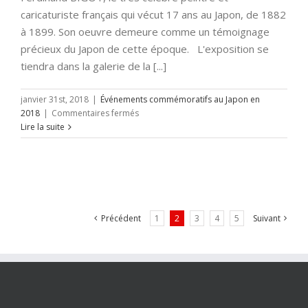
caricaturiste français qui vécut 17 ans au Japon, de 1882
à 1899. Son oeuvre demeure comme un témoignage
précieux du Japon de cette époque. L'exposition se
tiendra dans la galerie de la [...]
janvier 31st, 2018
|
Événements commémoratifs au Japon en
sur
2018
|
Commentaires fermés
G-
Lire la suite
F.
BIGOT,
exposition
et
colloque
Précédent
1
2
3
4
5
Suivant