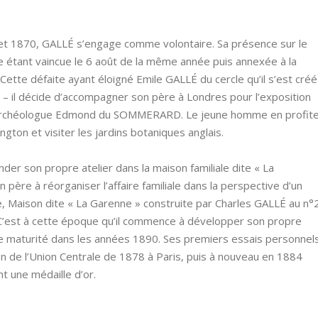
llet 1870, GALLÉ s’engage comme volontaire. Sa présence sur le
e étant vaincue le 6 août de la même année puis annexée à la
Cette défaite ayant éloigné Emile GALLÉ du cercle qu’il s’est créé
– il décide d’accompagner son père à Londres pour l’exposition
 l’archéologue Edmond du SOMMERARD. Le jeune homme en profit
gton et visiter les jardins botaniques anglais.
der son propre atelier dans la maison familiale dite « La
 père à réorganiser l’affaire familiale dans la perspective d’un
, Maison dite « La Garenne » construite par Charles GALLÉ au n°
C’est à cette époque qu’il commence à développer son propre
ine maturité dans les années 1890. Ses premiers essais personnel
ion de l’Union Centrale de 1878 à Paris, puis à nouveau en 1884
nt une médaille d’or.