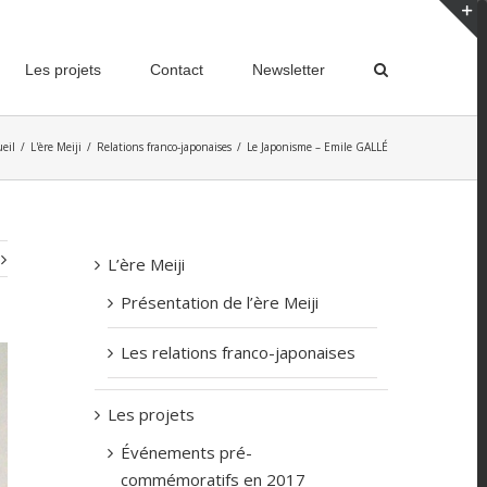
T
Les projets
Contact
Newsletter
S
A
eil
/
L'ère Meiji
/
Relations franco-japonaises
/
Le Japonisme – Emile GALLÉ
L’ère Meiji
Présentation de l’ère Meiji
Les relations franco-japonaises
Les projets
Événements pré-
commémoratifs en 2017