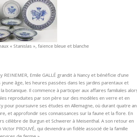
aux « Stanislas », faïence bleue et blanche
ny REINEMER, Emile GALLÉ grandit à Nancy et bénéficie d’une
s jeune âge, les heures passées dans les jardins parentaux et
r la botanique. Il commence à participer aux affaires familiales alor
rales reproduites par son père sur des modèles en verre et en
Nancy pour poursuivre ses études en Allemagne, où durant quatre an
ure, et approfondir ses connaissances sur la faune et la flore. En
alors célèbre de Burgun et Schwerer à Meisenthal. A son retour en
n Victor PROUVÉ, qui deviendra un fidèle associé de la famille
services de ferme ».