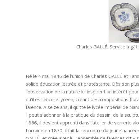
Charles GALLÉ, Service à gâte
Né le 4 mai 1846 de l’union de Charles GALLÉ et Fan
solide éducation lettrée et protestante. Dès son plu
l’observation de la nature lui inspirent un intérêt pou
qu’il est encore lycéen, créant des compositions flo
faïence. A seize ans, il quitte le lycée impérial de 
il peut s’adonner à la pratique du dessin, de la sculpt
1866, il devient apprenti dans l’atelier de verrerie 
Lorraine en 1870, il fait la rencontre du jeune nancée
GALLÉ, et crée avec lui l’ensemble de faïences dit « 