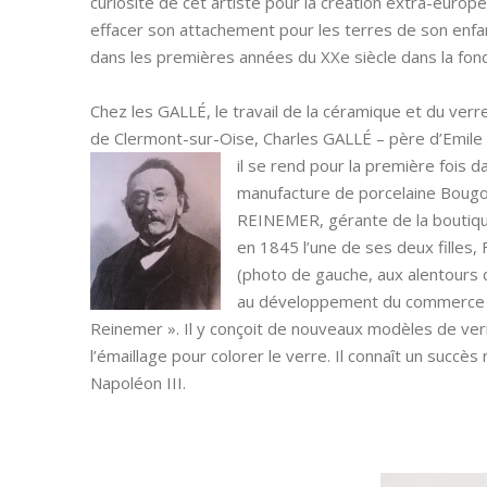
curiosité de cet artiste pour la création extra-euro
effacer son attachement pour les terres de son enfanc
dans les premières années du XXe siècle dans la fon
Chez les GALLÉ, le travail de la céramique et du verre
de Clermont-sur-Oise, Charles GALLÉ – père d’Emile 
il se rend pour la première fois 
manufacture de porcelaine Bougon
REINEMER, gérante de la boutiqu
en 1845 l’une de ses deux filles
(photo de gauche, aux alentours 
au développement du commerce de
Reinemer ». Il y conçoit de nouveaux modèles de ver
l’émaillage pour colorer le verre. Il connaît un succè
Napoléon III.