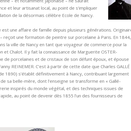
péenne – et notamment japonaise – ne saurait
e et leur artisanat local, au point de s’impliquer
dation de la désormais célèbre Ecole de Nancy.
 est une affaire de famille depuis plusieurs générations. Originair
– reçoit une formation de peintre sur porcelaine à
Paris. En 1844,
dans la ville de Nancy en tant que voyageur de commerce pour la
 et Chalot. Il y fait la connaissance de Marguerite OSTER-
e de porcelaines et de cristaux de son défunt époux, et épouse
, Fanny REINEMER. C’est à partir de cette date que Charles GALLÉ
de 1890) s’établit définitivement à Nancy, contribuant largement
 sa belle-mère, dont l’enseigne se transforme en « Gallé-
rerie inspirés du monde végétal, et des techniques issues de
s rapide, au point de devenir dès 1855 l’un des fournisseurs de