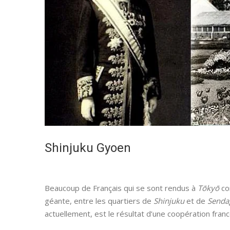
Shinjuku Gyoen
Beaucoup de Français qui se sont rendus à
Tōkyō
co
géante, entre les quartiers de
Shinjuku
et de
Senda
actuellement, est le résultat d’une coopération franc