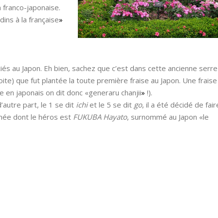
on franco-japonaise.
dins à la française
»
éciés au Japon. Eh bien, sachez que c’est dans cette ancienne serre
oite) que fut plantée la toute première fraise au Japon. Une fraise
en japonais on dit donc «generaru chanjii
»
!).
’autre part, le 1 se dit
ichi
et le 5 se dit
go
, il a été décidé de fair
rnée dont le héros est
FUKUBA Hayato
, surnommé au Japon «le