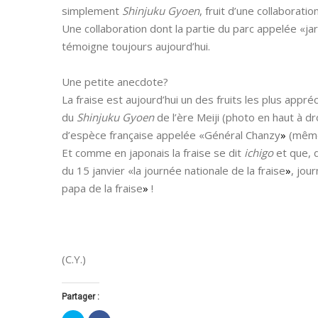
simplement
Shinjuku Gyoen
, fruit d’une collaborati
Une collaboration dont la partie du parc appelée «jar
témoigne toujours aujourd’hui.
Une petite anecdote?
La fraise est aujourd’hui un des fruits les plus appr
du
Shinjuku Gyoen
de l’ère Meiji (photo en haut à dr
d’espèce française appelée «Général Chanzy
»
(même 
Et comme en japonais la fraise se dit
ichigo
et que, d
du 15 janvier «la journée nationale de la fraise
»
, jou
papa de la fraise
»
!
.
(C.Y.)
Partager :