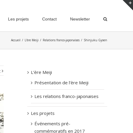
Les projets
Contact
Newsletter
Accueil
/
L'ère Meiji
/
Relations franco-japonaises
/
Shinjuku Gyoen
t
L’ère Meiji
Présentation de l’ère Meiji
Les relations franco-japonaises
Les projets
Événements pré-
commémoratifs en 2017