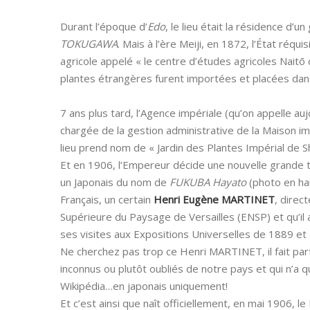
Durant l’époque d’
Edo
, le lieu était la résidence d’
TOKUGAWA
. Mais à l’ère Meiji, en 1872, l’État réqu
agricole appelé « le centre d’études agricoles Naitō
plantes étrangères furent importées et placées dans 
7 ans plus tard, l’Agence impériale (qu’on appelle au
chargée de la gestion administrative de la Maison im
lieu prend nom de « Jardin des Plantes Impérial de Sh
Et en 1906, l’Empereur décide une nouvelle grande tr
un Japonais du nom de
FUKUBA Hayato
(photo en hau
Français, un certain
Henri Eugène MARTINET
, direc
Supérieure du Paysage de
Versailles (ENSP) et qu’il
ses visites aux Expositions Universelles de 1889 et
Ne cherchez pas trop ce Henri MARTINET, il fait part
inconnus ou plutôt oubliés de notre pays et qui n’a 
Wikipédia…en japonais uniquement!
Et c’est ainsi que naît officiellement, en mai 1906, l