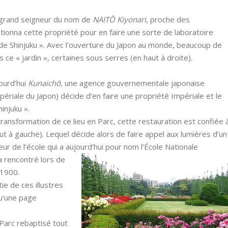
un grand seigneur du nom de
NAITŌ Kiyonari
, proche des
isitionna cette propriété pour en faire une sorte de laboratoire
 de Shinjuku ». Avec l’ouverture du Japon au monde, beaucoup de
ce « jardin », certaines sous serres (en haut à droite).
jourd’hui
Kunaichō
, une agence gouvernementale japonaise
périale du Japon) décide d’en faire une propriété Impériale et le
injuku ».
ansformation de ce lieu en Parc, cette restauration est confiée 
t à gauche). Lequel décide alors de faire appel aux lumières d’un
teur de l’école qui a aujourd’hui pour nom l’École Nationale
 a rencontré lors de
 1900.
ie de ces illustres
qu’une page
e Parc rebaptisé tout