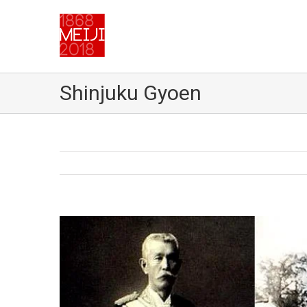
Shinjuku Gyoen
Voir
l'image
agrandie