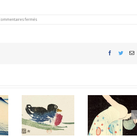
sur
Commentaires fermés
Shinjuku
Gyoen
Facebook
Twitter
E
Le Japonisme –
isme –
Le Japonism
Vagues de renouveau :
lphonse
HAYASHI Tada
estampes japonaises
C
modernes 1900-1960