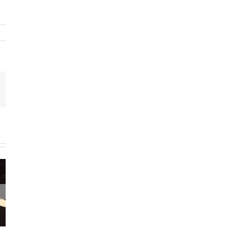
mail
e –
masa