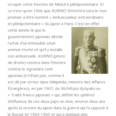
occuper cette fonction de Ministre plénipotentiaire. Et
ce n’est qu’en 1906 que
KURINO Shinichirō
sera le tout
premier à être nommé « Ambassadeur extraordinaire
et plénipotentiaire » du Japon à Paris
. C’est en effet
cette année-là que le
gouvernement japonais décide
l’achat d’un immeuble situé
avenue Hoche et qu’il y installe
son ambassade.
KURINO
(photo
de droite) restera dans l’histoire
comme le signataire coté
japonais (il n’était pas, comme il
est dit par erreur dans Wikipédia, ministre des Affaires
Étrangères), en juin 1907, du
Nichifutsu Kyōyaku
ou
« Traité franco-japonais » qui, définit les sphères
d’influence de ces deux pays en Asie, environ deux ans
après la victoire du Japon dans la guerre qui l’a opposé à
la Russie en 1904-1905 et qui a quelque peu