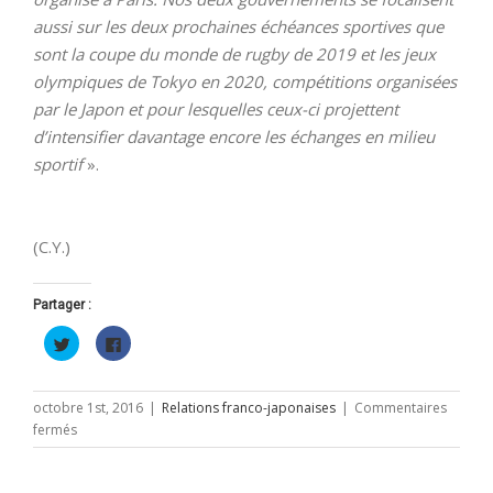
aussi sur les deux prochaines échéances sportives que
sont la coupe du monde de rugby de 2019 et les jeux
olympiques de Tokyo en 2020, compétitions organisées
par le Japon et pour lesquelles ceux-ci projettent
d’intensifier davantage encore les échanges en milieu
sportif
».
(C.Y.)
Partager :
Cliquez
Cliquez
pour
pour
partager
partager
sur
sur
Twitter(ouvre
Facebook(ouvre
dans
dans
octobre 1st, 2016
|
Relations franco-japonaises
|
Commentaires
une
une
sur
fermés
nouvelle
nouvelle
fenêtre)
fenêtre)
« Leurs
Excellences »