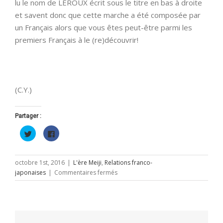
lu le nom de LEROUX écrit sous le titre en bas à droite
et savent donc que cette marche a été composée par
un Français alors que vous êtes peut-être parmi les
premiers Français à le (re)découvrir!
.
(C.Y.)
Partager :
Cliquez
Cliquez
pour
pour
partager
partager
sur
sur
Twitter(ouvre
Facebook(ouvre
dans
dans
octobre 1st, 2016
|
L'ère Meiji
,
Relations franco-
une
une
sur
japonaises
|
Commentaires fermés
nouvelle
nouvelle
fenêtre)
fenêtre)
Charles
Édouard
Gabriel
LEROUX