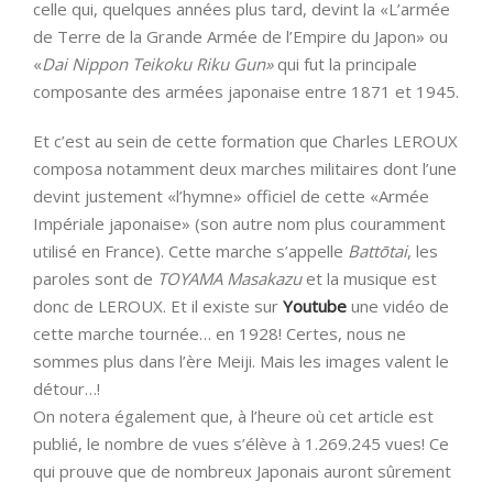
celle qui, quelques années plus tard, devint la «L’armée
de Terre de la Grande Armée de l’Empire du Japon» ou
«
Dai Nippon Teikoku Riku Gun»
qui fut la principale
composante des armées japonaise entre 1871 et 1945.
Et c’est au sein de cette formation que Charles LEROUX
composa notamment deux marches militaires dont l’une
devint justement «l’hymne» officiel de cette «Armée
Impériale japonaise» (son autre nom plus couramment
utilisé en France). Cette marche s’appelle
Battōtai
, les
paroles sont de
TOYAMA Masakazu
et la musique est
donc de LEROUX. Et il existe sur
Youtube
une vidéo de
cette marche tournée… en 1928! Certes, nous ne
sommes plus dans l’ère Meiji. Mais les images valent le
détour…!
On notera également que, à l’heure où cet article est
publié, le nombre de vues s’élève à 1.269.245 vues! Ce
qui prouve que de nombreux Japonais auront sûrement