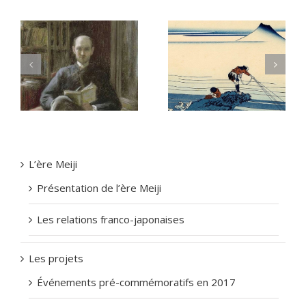
Le Japonisme –
Le Japonisme –
Estampes et
Prosper-Alphonse
N
japonisme chez
ISAAC
Claude MONET
L’ère Meiji
Présentation de l’ère Meiji
Les relations franco-japonaises
Les projets
Événements pré-commémoratifs en 2017