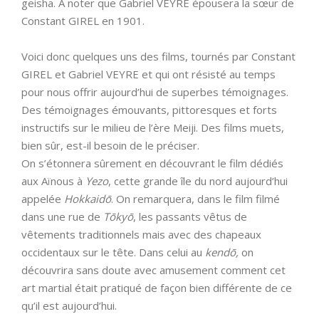
geisha. A noter que Gabriel VEYRE épousera la sœur de
Constant GIREL en 1901.
Voici donc quelques uns des films, tournés par Constant
GIREL et Gabriel VEYRE et qui ont résisté au temps
pour nous offrir aujourd’hui de superbes témoignages.
Des témoignages émouvants, pittoresques et forts
instructifs sur le milieu de l’ère Meiji. Des films muets,
bien sûr, est-il besoin de le préciser.
On s’étonnera sûrement en découvrant le film dédiés
aux Aïnous à
Yezo
, cette grande île du nord aujourd’hui
appelée
Hokkaidō
. On remarquera, dans le film filmé
dans une rue de
Tōkyō
, les passants vêtus de
vêtements traditionnels mais avec des chapeaux
occidentaux sur le tête. Dans celui au
kendō,
on
découvrira sans doute avec amusement comment cet
art martial était pratiqué de façon bien différente de ce
qu’il est aujourd’hui.