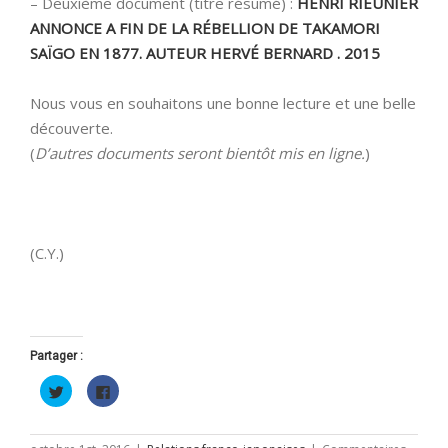
– Deuxième document (titre résumé) :
HENRI RIEUNIER
ANNONCE A FIN DE LA RÉBELLION DE TAKAMORI
SAÏGO EN 1877. AUTEUR HERVÉ BERNARD . 2015
Nous vous en souhaitons une bonne lecture et une belle
découverte.
(
D’autres documents seront bientôt mis en ligne.
)
(C.Y.)
Partager :
Cliquez
Cliquez
pour
pour
partager
partager
sur
sur
Twitter(ouvre
Facebook(ouvre
dans
dans