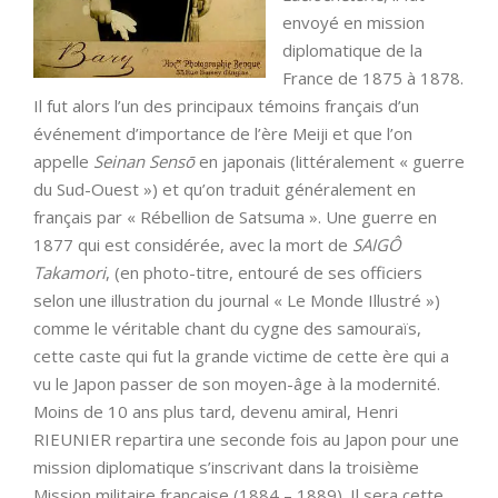
envoyé en mission
diplomatique de la
France de 1875 à 1878.
Il fut alors l’un des principaux témoins français d’un
événement d’importance de l’ère Meiji et que l’on
appelle
Seinan Sensō
en japonais (littéralement « guerre
du Sud-Ouest ») et qu’on traduit généralement en
français par « Rébellion de Satsuma ». Une guerre en
1877 qui est considérée, avec la mort de
SAIGÔ
Takamori
, (en photo-titre, entouré de ses officiers
selon une illustration du journal « Le Monde Illustré »)
comme le véritable chant du cygne des samouraïs,
cette caste qui fut la grande victime de cette ère qui a
vu le Japon passer de son moyen-âge à la modernité.
Moins de 10 ans plus tard, devenu amiral, Henri
RIEUNIER repartira une seconde fois au Japon pour une
mission diplomatique s’inscrivant dans la troisième
Mission militaire française (1884 – 1889). Il sera cette