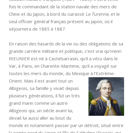
fois le commandant de la station navale des mers de
Chine et du Japon, à bord du cuirassé
Le Turenne
, et le
seul officier général français présent au Japon, où il
séjournera de 1885 à 1887.
En raison des hasards de la vie ou des obligations de sa
grande carrière militaire et politique, c’est vrai qu’Henri
RIEUNIER est né à Castelsarrasin, qu’il a vécu dans le
Var, à Paris, en Charente-Maritime, qu’il a voyagé sur
toutes les mers du monde, du Mexique à l’Extrême-
Orient.
Mais il est avant tout un
Albigeois, sa famille y vivait depuis
plusieurs générations, il fut un très
grand marin comme un autre
Albigeois qui, un siècle avant lui,
devait lui aussi aller au bout du
monde et notamment passer par un détroit, situé entre
la pointe nord du Japon et l’île de Sakhaline (Russie), qui